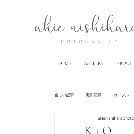
akie
nis
hihar
P
HOTO
G
RA
P
HY
HOME
GALLERY
ABOUT
全ての記事
撮影記録
カップル
akienishiharaphot
K + O