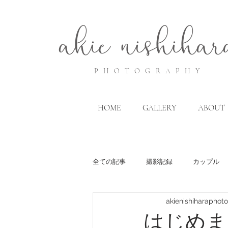
akie
nis
hihar
P
HOTO
G
RA
P
HY
HOME
GALLERY
ABOUT
全ての記事
撮影記録
カップル
akienishiharaphot
はじめま