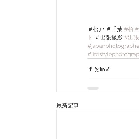
＃松戸 ＃千葉 
#柏
ト
 ＃出張撮影 
#出
#japanphotographe
#lifestylephotogra
最新記事