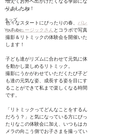
増えてお外へ出かけたくなる季節にな
りましたね！
ウェディング
キッズ
色々なスタートにぴったりの春、
パレ
ットミュージックさん
とコラボで写真
YouTube
撮影＆リトミックの体験会を開催いた
します！
子ども達がリズムに合わせて元気に体
を動かし楽しめるリトミック。
撮影にうかがわせていただくたび子ど
も達の元気な姿、成長する姿を目にす
ることができて私まで楽しくなる時間
です。
「リトミックってどんなことをするん
だろう？」と気になっている方にぴっ
たりなこの体験会に加え、いつもはカ
メラの向こう側でお子さまを撮ってい