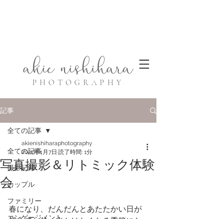
akie
nis
hihara
P
HOTO
G
RA
P
HY
記事
全ての記事
akienishiharaphotography
全ての記事
2021年4月7日
読了時間: 1分
写真撮影＆リトミック体験
撮影記録
会
カップル
ファミリー
春になり、だんだんとあたたかい日が
エンゲージメント